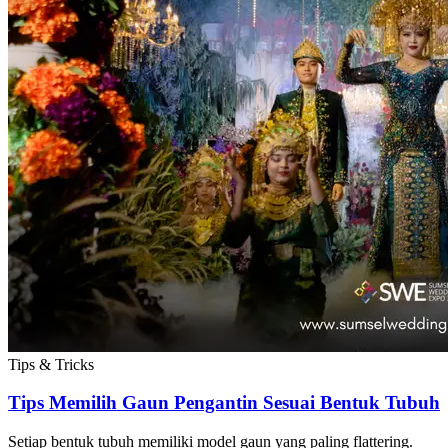
Tips & Tricks
Tips Memilih Gaun Pengantin Sesuai Bentuk Tubuh
Setiap bentuk tubuh memiliki model gaun yang paling flattering.