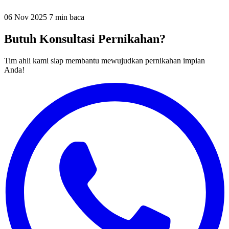
06 Nov 2025
7 min baca
Butuh Konsultasi Pernikahan?
Tim ahli kami siap membantu mewujudkan pernikahan impian
Anda!