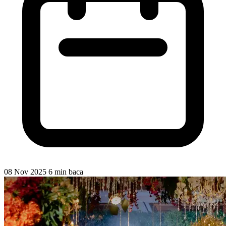
08 Nov 2025
6 min baca