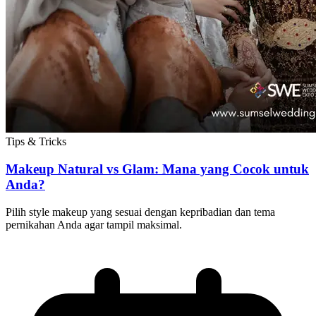
Tips & Tricks
Makeup Natural vs Glam: Mana yang Cocok untuk
Anda?
Pilih style makeup yang sesuai dengan kepribadian dan tema
pernikahan Anda agar tampil maksimal.