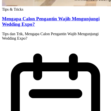
Tips & Tricks
Mengapa Calon Pengantin Wajib Mengunjungi
Wedding Expo?
Tips dan Trik, Mengapa Calon Pengantin Wajib Mengunjungi
Wedding Expo?